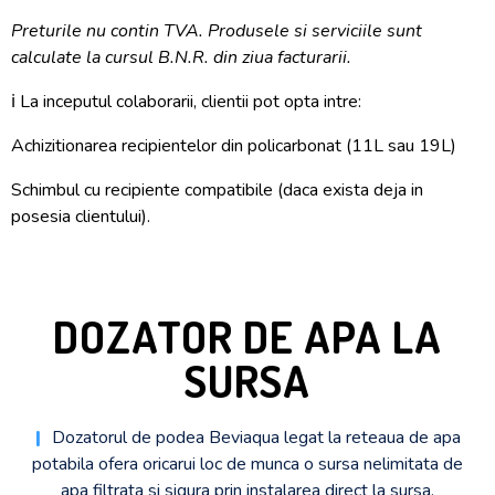
Preturile nu contin TVA. Produsele si serviciile sunt
calculate la cursul B.N.R. din ziua facturarii.
ℹ️ La inceputul colaborarii, clientii pot opta intre:
Achizitionarea recipientelor din policarbonat (11L sau 19L)
Schimbul cu recipiente compatibile (daca exista deja in
posesia clientului).
DOZATOR DE APA LA
SURSA
|
Dozatorul de podea Beviaqua legat la reteaua de apa
potabila ofera oricarui loc de munca o sursa nelimitata de
apa filtrata si sigura prin instalarea direct la sursa.