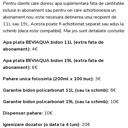
Pentru clientii care doresc apa suplimentara fata de cantitatile
incluse in abonament sau pentru cei care achizitioneaza un
abonament nou, este necesara detinerea unui recipient de
11L sau 19L. Acesta poate fi achizitionat separat sau adus la
schimb (daca este compatibil). Mai jos sunt detaliate costurile:
Apa plata BEVIAQUA bidon 11L (extra fata de
abonament):
4€
Apa plata BEVIAQUA bidon 19L (extra fata de
abonament):
6€
Pahare unica folosinta (200ml x 100 buc):
3€
Garantie bidon policarbonat 11L (sau la schimb):
8€
Garantie bidon policarbonat 19L (sau la schimb):
10€
Dispenser pahare:
10€
Igienizare dozator (o data la 4 luni):
20€